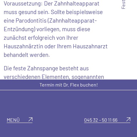
Voraussetzung: Der Zahnhalteapparat
muss gesund sein. Sollte beispielsweise
eine Parodontitis (Zahnhalteapparat-
Entzündung) vorliegen, muss diese
zunächst erfolgreich von Ihrer
Hauszahnärztin oder Ihrem Hauszahnarzt
behandelt werden.
Die feste Zahnspange besteht aus
verschiedenen Elementen, sogenannten
Termin mit Dr. Flex buchen!
Brackets, die die Zähne langsam und
sanft in die korrekte Position rücken.
Brackets sind kleine Plättchen aus Metall
oder Keramik, die mit einem speziellen
Zahnkleber stabil auf den Zähnen
MENÜ
045 32 - 50 11 66
befestigt werden. Diese Brackets sind
über einen Draht miteinander verbunden